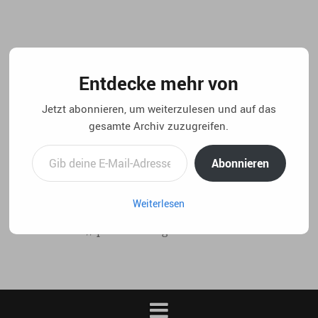
Springe
zum
Inhalt
Entdecke mehr von
Jetzt abonnieren, um weiterzulesen und auf das
gesamte Archiv zuzugreifen.
Gib deine E-Mail-Adresse ein ...
Abonnieren
Weiterlesen
..:: life 4.5 // privater blog von christian laux. ::..