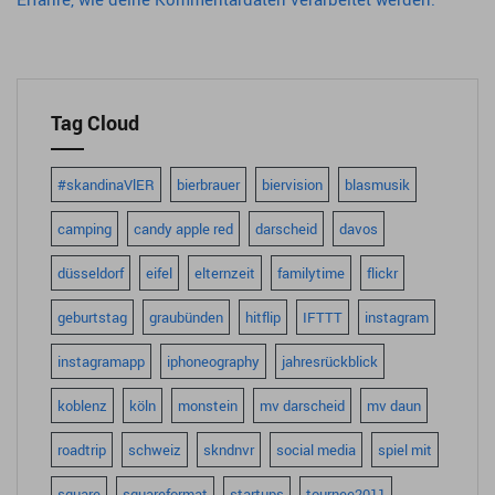
Tag Cloud
#skandinaVlER
bierbrauer
biervision
blasmusik
camping
candy apple red
darscheid
davos
düsseldorf
eifel
elternzeit
familytime
flickr
geburtstag
graubünden
hitflip
IFTTT
instagram
instagramapp
iphoneography
jahresrückblick
koblenz
köln
monstein
mv darscheid
mv daun
roadtrip
schweiz
skndnvr
social media
spiel mit
square
squareformat
startups
tournee2011