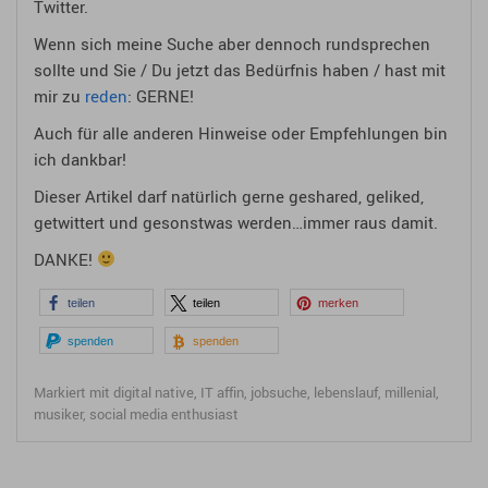
Twitter.
Wenn sich meine Suche aber dennoch rundsprechen
sollte und Sie / Du jetzt das Bedürfnis haben / hast mit
mir zu
reden
: GERNE!
Auch für alle anderen Hinweise oder Empfehlungen bin
ich dankbar!
Dieser Artikel darf natürlich gerne geshared, geliked,
getwittert und gesonstwas werden…immer raus damit.
DANKE!
teilen
teilen
merken
spenden
spenden
Markiert mit
digital native
,
IT affin
,
jobsuche
,
lebenslauf
,
millenial
,
musiker
,
social media enthusiast