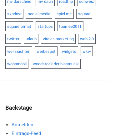
mv darscheid
mv daun
roadtrip
schweiz
skndnvr
social media
spiel mit
square
squareformat
startups
tournee2011
twitter
urlaub
virales marketing
web 2.0
weihnachten
werbespot
widgets
wkw
wohnmobil
woodstock der blasmusik
Backstage
Anmelden
Eintrags-Feed