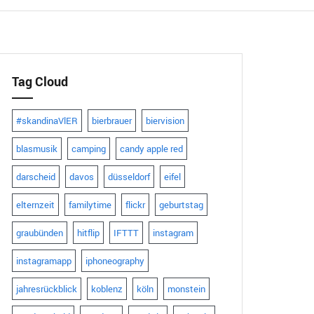
Tag Cloud
#skandinaVlER
bierbrauer
biervision
blasmusik
camping
candy apple red
darscheid
davos
düsseldorf
eifel
elternzeit
familytime
flickr
geburtstag
graubünden
hitflip
IFTTT
instagram
instagramapp
iphoneography
jahresrückblick
koblenz
köln
monstein