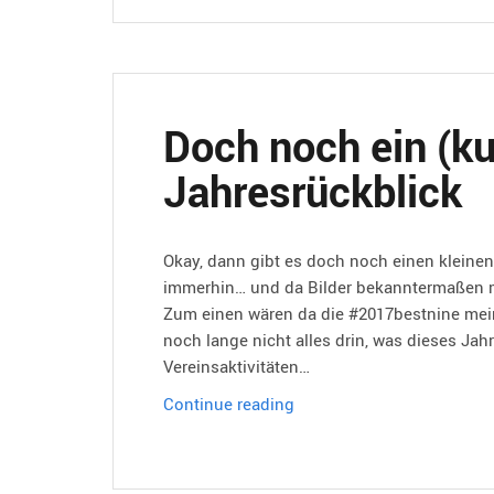
Doch noch ein (ku
Jahresrückblick
Okay, dann gibt es doch noch einen kleinen
immerhin… und da Bilder bekanntermaßen me
Zum einen wären da die #2017bestnine mein
noch lange nicht alles drin, was dieses Jahr
Vereinsaktivitäten…
Doch
Continue reading
noch
ein
(kurzer)