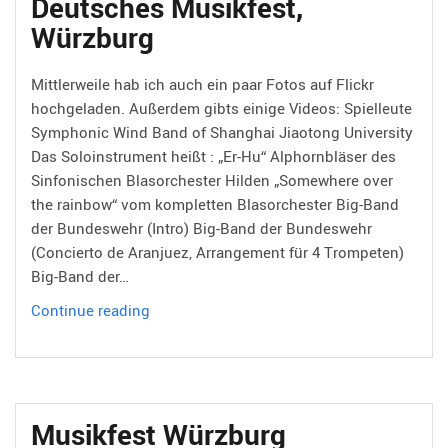
Deutsches Musikfest,
Berlin…
Würzburg
Mittlerweile hab ich auch ein paar Fotos auf Flickr
hochgeladen. Außerdem gibts einige Videos: Spielleute
Symphonic Wind Band of Shanghai Jiaotong University
Das Soloinstrument heißt : „Er-Hu“ Alphornbläser des
Sinfonischen Blasorchester Hilden „Somewhere over
the rainbow“ vom kompletten Blasorchester Big-Band
der Bundeswehr (Intro) Big-Band der Bundeswehr
(Concierto de Aranjuez, Arrangement für 4 Trompeten)
Big-Band der…
Deutsches
Continue reading
Musikfest,
Würzburg
Musikfest Würzburg