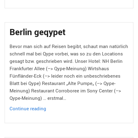
ist
das
neue
Online
Berlin geqypet
Bevor man sich auf Reisen begibt, schaut man natürlich
schnell mal bei Qype vorbei, was so zu den Locations
gesagt bzw. geschrieben wird. Unser Hotel: NH Berlin
Frankfurter Allee (–> Qype-Meinung) Wirtshaus
Fünfländer-Eck (–> leider noch ein unbeschriebenes
Blatt bei Qype) Restaurant „Alte Pumpe„ (–> Qype-
Meinung) Restaurant Corroboree im Sony Center (–>
Qype-Meinung) … erstmal…
Berlin
Continue reading
geqypet