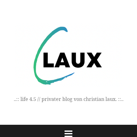
Springe
zum
Inhalt
..:: life 4.5 // privater blog von christian laux. ::..