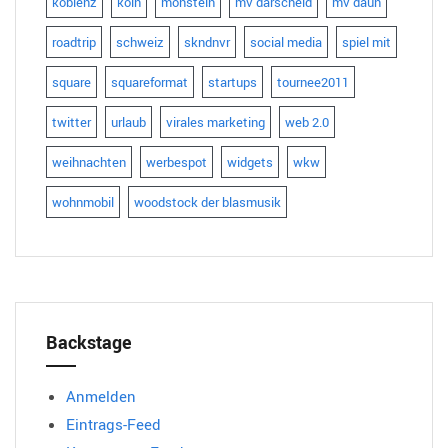
koblenz
köln
monstein
mv darscheid
mv daun
roadtrip
schweiz
skndnvr
social media
spiel mit
square
squareformat
startups
tournee2011
twitter
urlaub
virales marketing
web 2.0
weihnachten
werbespot
widgets
wkw
wohnmobil
woodstock der blasmusik
Backstage
Anmelden
Eintrags-Feed