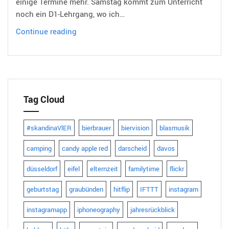
einige Termine mehr. Samstag kommt zum Unterricht
noch ein D1-Lehrgang, wo ich…
On
Continue reading
Tour
Tag Cloud
#skandinaVlER
bierbrauer
biervision
blasmusik
camping
candy apple red
darscheid
davos
düsseldorf
eifel
elternzeit
familytime
flickr
geburtstag
graubünden
hitflip
IFTTT
instagram
instagramapp
iphoneography
jahresrückblick