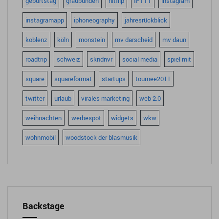
geburtstag
graubünden
hitflip
IFTTT
instagram
instagramapp
iphoneography
jahresrückblick
koblenz
köln
monstein
mv darscheid
mv daun
roadtrip
schweiz
skndnvr
social media
spiel mit
square
squareformat
startups
tournee2011
twitter
urlaub
virales marketing
web 2.0
weihnachten
werbespot
widgets
wkw
wohnmobil
woodstock der blasmusik
Backstage