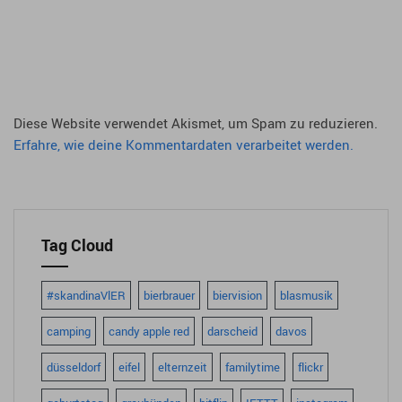
Diese Website verwendet Akismet, um Spam zu reduzieren.
Erfahre, wie deine Kommentardaten verarbeitet werden.
Tag Cloud
#skandinaVlER
bierbrauer
biervision
blasmusik
camping
candy apple red
darscheid
davos
düsseldorf
eifel
elternzeit
familytime
flickr