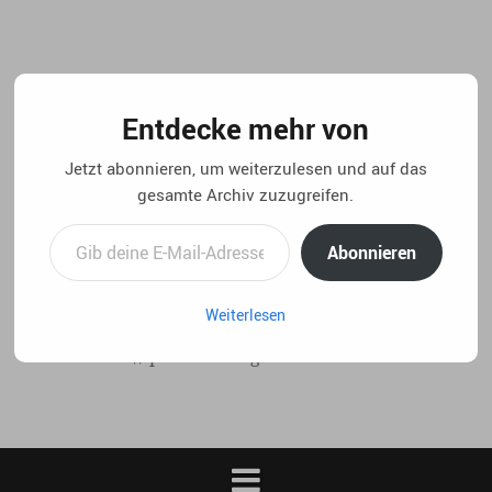
Springe
zum
Inhalt
Entdecke mehr von
Jetzt abonnieren, um weiterzulesen und auf das
gesamte Archiv zuzugreifen.
Gib deine E-Mail-Adresse ein ...
Abonnieren
Weiterlesen
..:: life 4.5 // privater blog von christian laux. ::..