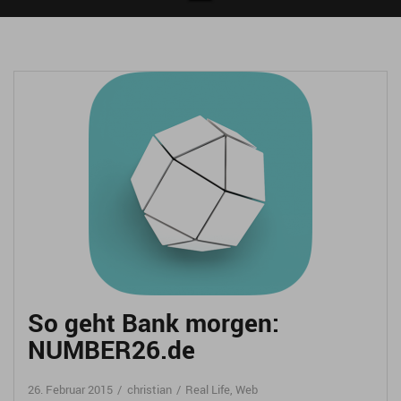
So geht Bank morgen:
NUMBER26.de
26. Februar 2015
christian
Real Life
,
Web