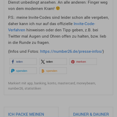
Dienst unbedingt ansehen. An alle anderen: Finger weg
von dem modernen Kram!
P.S.: meine Invite-Codes sind leider schon alle vergeben,
daher kann ich nur auf das offizielle
Invite-Code-
Verfahren
hinweisen oder den Tipp geben, z.B. bei
Twitter mal Augen und Ohren offen zu halten, bzw. lieb
in die Runde zu fragen.
(Infos und Fotos:
https://number26.de/presse-infos/
)
teilen
teilen
merken
spenden
spenden
Markiert mit
app
,
banking
,
konto
,
mastercard
,
moneybeam
,
number26
,
statistiken
Beitragsnavigation
ICH PACKE MEINEN
DAUNER & DAUNER