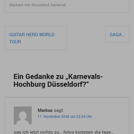
Markiert mit
düsseldorf
,
karneval
Beitragsnavigation
GUITAR HERO WORLD
GAGA…
TOUR
Ein Gedanke zu „
Karnevals-
Hochburg Düsseldorf?
“
Markus
sagt:
11. November 2008 um 23:54 Uhr
sag ich jetzt nichts zu… fotos kommen die tage…