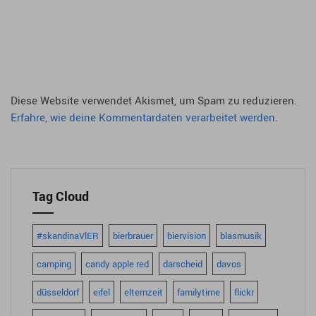
Diese Website verwendet Akismet, um Spam zu reduzieren.
Erfahre, wie deine Kommentardaten verarbeitet werden.
Tag Cloud
#skandinaVlER
bierbrauer
biervision
blasmusik
camping
candy apple red
darscheid
davos
düsseldorf
eifel
elternzeit
familytime
flickr