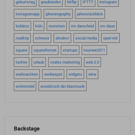
geburtstag
graubünden
hitflip
IFTTT
instagram
instagramapp
iphoneography
jahresrückblick
koblenz
köln
monstein
mv darscheid
mv daun
roadtrip
schweiz
skndnvr
social media
spiel mit
square
squareformat
startups
tournee2011
twitter
urlaub
virales marketing
web 2.0
weihnachten
werbespot
widgets
wkw
wohnmobil
woodstock der blasmusik
Backstage