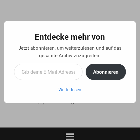
Springe
zum
Inhalt
Entdecke mehr von
Jetzt abonnieren, um weiterzulesen und auf das
gesamte Archiv zuzugreifen.
Gib deine E-Mail-Adresse ein ...
Abonnieren
Weiterlesen
..:: life 4.5 // privater blog von christian laux. ::..