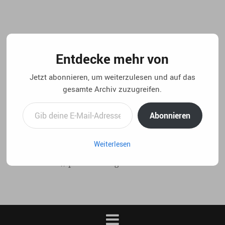
Springe
zum
Inhalt
Entdecke mehr von
Jetzt abonnieren, um weiterzulesen und auf das
gesamte Archiv zuzugreifen.
Gib deine E-Mail-Adresse ein ...
Abonnieren
Weiterlesen
..:: life 4.5 // privater blog von christian laux. ::..