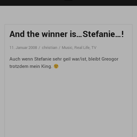
And the winner is…Stefanie…!
11. Januar 2008
christian
Music
,
Real Life
,
TV
Auch wenn Stefanie sehr geil war/ist, bleibt Greogor
trotzdem mein King.