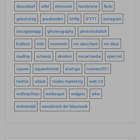
düsseldorf
eifel
elternzeit
familytime
flickr
geburtstag
graubünden
hitflip
IFTTT
instagram
instagramapp
iphoneography
jahresrückblick
koblenz
köln
monstein
mv darscheid
mv daun
roadtrip
schweiz
skndnvr
social media
spiel mit
square
squareformat
startups
tournee2011
twitter
urlaub
virales marketing
web 2.0
weihnachten
werbespot
widgets
wkw
wohnmobil
woodstock der blasmusik