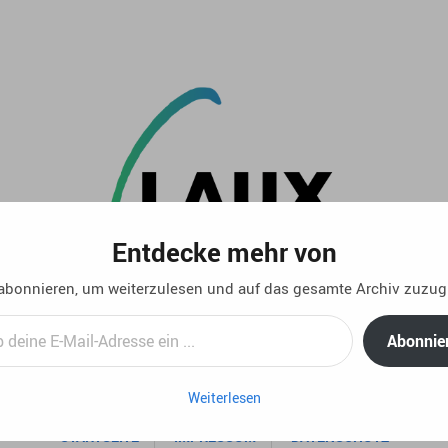
Entdecke mehr von
 abonnieren, um weiterzulesen und auf das gesamte Archiv zuzugr
..:: life 4.5 // privater blog von christian laux. ::..
Abonnie
Weiterlesen
STARTSEITE
IMPRESSUM
DATENSCHUTZ