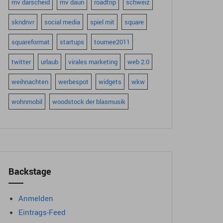
mv darscheid
mv daun
roadtrip
schweiz
skndnvr
social media
spiel mit
square
squareformat
startups
tournee2011
twitter
urlaub
virales marketing
web 2.0
weihnachten
werbespot
widgets
wkw
wohnmobil
woodstock der blasmusik
Backstage
Anmelden
Eintrags-Feed