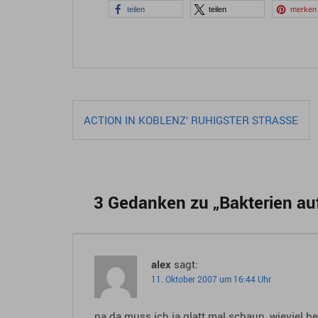
teilen
teilen
merken
Beitragsnavigation
ACTION IN KOBLENZ‘ RUHIGSTER STRASSE
3 Gedanken zu „
Bakterien au
alex
sagt:
11. Oktober 2007 um 16:44 Uhr
na da muss ich ja glatt mal schaun, wieviel b