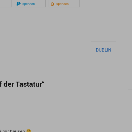
spenden
spenden
DUBLIN
f der Tastatur
“
ei mir hausen