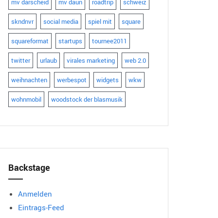
mv darscheid
mv daun
roadtrip
schweiz
skndnvr
social media
spiel mit
square
squareformat
startups
tournee2011
twitter
urlaub
virales marketing
web 2.0
weihnachten
werbespot
widgets
wkw
wohnmobil
woodstock der blasmusik
Backstage
Anmelden
Eintrags-Feed