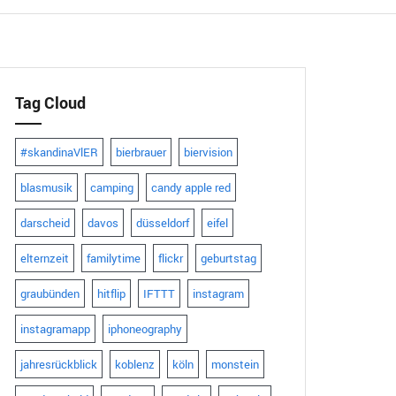
Tag Cloud
#skandinaVlER
bierbrauer
biervision
blasmusik
camping
candy apple red
darscheid
davos
düsseldorf
eifel
elternzeit
familytime
flickr
geburtstag
graubünden
hitflip
IFTTT
instagram
instagramapp
iphoneography
jahresrückblick
koblenz
köln
monstein