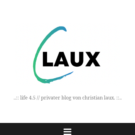
Springe
zum
Inhalt
..:: life 4.5 // privater blog von christian laux. ::..