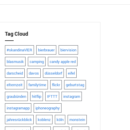
Tag Cloud
#skandinaVlER
bierbrauer
biervision
blasmusik
camping
candy apple red
darscheid
davos
düsseldorf
eifel
elternzeit
familytime
flickr
geburtstag
graubünden
hitflip
IFTTT
instagram
instagramapp
iphoneography
jahresrückblick
koblenz
köln
monstein