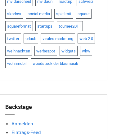
mv darscheid
mv daun
roadtrip
schweiz
skndnvr
social media
spiel mit
square
squareformat
startups
tournee2011
twitter
urlaub
virales marketing
web 2.0
weihnachten
werbespot
widgets
wkw
wohnmobil
woodstock der blasmusik
Backstage
Anmelden
Eintrags-Feed