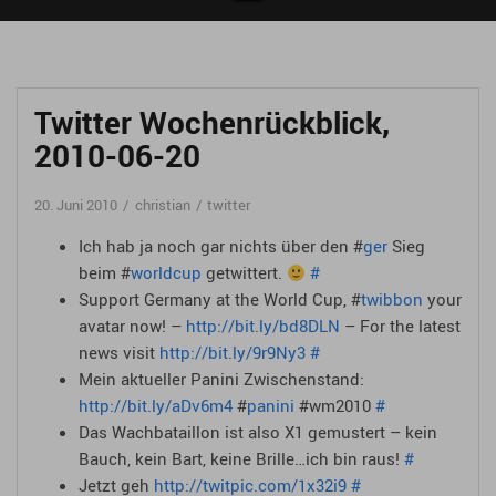
Twitter Wochenrückblick,
2010-06-20
20. Juni 2010
christian
twitter
Ich hab ja noch gar nichts über den #
ger
Sieg
beim #
worldcup
getwittert.
#
Support Germany at the World Cup, #
twibbon
your
avatar now! –
http://bit.ly/bd8DLN
– For the latest
news visit
http://bit.ly/9r9Ny3
#
Mein aktueller Panini Zwischenstand:
http://bit.ly/aDv6m4
#
panini
#wm2010
#
Das Wachbataillon ist also X1 gemustert – kein
Bauch, kein Bart, keine Brille…ich bin raus!
#
Jetzt geh
http://twitpic.com/1x32i9
#