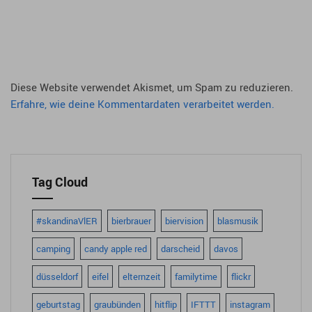
Diese Website verwendet Akismet, um Spam zu reduzieren.
Erfahre, wie deine Kommentardaten verarbeitet werden.
Tag Cloud
#skandinaVlER
bierbrauer
biervision
blasmusik
camping
candy apple red
darscheid
davos
düsseldorf
eifel
elternzeit
familytime
flickr
geburtstag
graubünden
hitflip
IFTTT
instagram