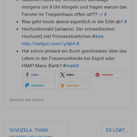
morgens um 8 Uhr klingeln und fragen warum das
Fenster im Treppenhaus offen ist?!? :-/
#
Was geht heute abend eigentlich in der Eifel ab?
#
Hochzeitsmahl (anlaessl. Der schwedischen
Hochzeit) inkl Princesstoertchen #
ikea
http://twitpic.com/1y4jb4
#
Hat schon jemand ein Buch geschrieben über das
Leben in der Frauenumkleide bei Esprit oder
H&M? Mario Barth? #
marktl
teilen
teilen
merken
spenden
spenden
Markiert mit
twitter
Beitragsnavigation
VUVUZELA: THINK
ES LÖWT…