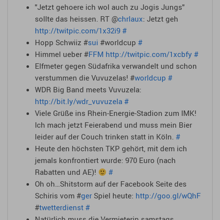
"Jetzt gehoere ich wol auch zu Jogis Jungs"
sollte das heissen. RT @
chrlaux
: Jetzt geh
http://twitpic.com/1x32i9
#
Hopp Schwiiz #
sui
#worldcup
#
Himmel ueber #
FFM
http://twitpic.com/1xcbfy
#
Elfmeter gegen Südafrika verwandelt und schon
verstummen die Vuvuzelas! #
worldcup
#
WDR Big Band meets Vuvuzela:
http://bit.ly/wdr_vuvuzela
#
Viele Grüße ins Rhein-Energie-Stadion zum IMK!
Ich mach jetzt Feierabend und muss mein Bier
leider auf der Couch trinken statt in Köln.
#
Heute den höchsten TKP gehört, mit dem ich
jemals konfrontiert wurde: 970 Euro (nach
Rabatten und AE)!
#
Oh oh…Shitstorm auf der Facebook Seite des
Schiris vom #
ger
Spiel heute:
http://goo.gl/wQhF
#
twetterdienst
#
Natürlich muss die Vermieterin samstags