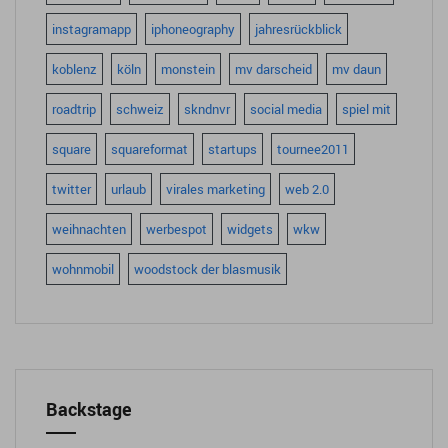
instagramapp
iphoneography
jahresrückblick
koblenz
köln
monstein
mv darscheid
mv daun
roadtrip
schweiz
skndnvr
social media
spiel mit
square
squareformat
startups
tournee2011
twitter
urlaub
virales marketing
web 2.0
weihnachten
werbespot
widgets
wkw
wohnmobil
woodstock der blasmusik
Backstage