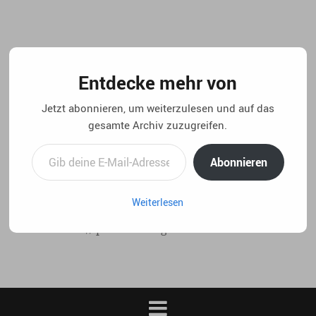
Springe
zum
Inhalt
Entdecke mehr von
Jetzt abonnieren, um weiterzulesen und auf das
gesamte Archiv zuzugreifen.
Gib deine E-Mail-Adresse ein ...
Abonnieren
Weiterlesen
..:: life 4.5 // privater blog von christian laux. ::..