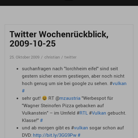
Twitter Wochenrückblick,
2009-10-25
25. Oktober 2009
christian
twitter
suchanfragen nach "lorchheim eifel" sind seit
gestern sicher enorm gestiegen, aber noch nicht
hoch genug um sie bei google zu sehen. #
vulkan
#
sehr gut!
RT @
mzaustria
"Werbespot für
"Wagner Steinofen Pizza gebacken auf
Vulkanstein" – im Umfeld #
RTL
#
Vulkan
gebucht.
Klasse!"
#
und ab morgen gibt es #
vulkan
sogar schon auf
DVD:
http://bit.ly/3GG9Pw
#