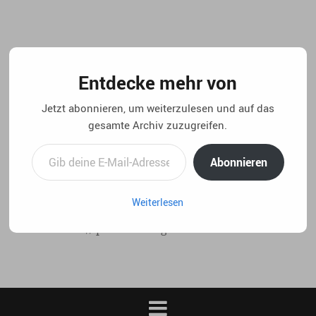
Springe
zum
Inhalt
Entdecke mehr von
Jetzt abonnieren, um weiterzulesen und auf das
gesamte Archiv zuzugreifen.
Gib deine E-Mail-Adresse ein ...
Abonnieren
Weiterlesen
..:: life 4.5 // privater blog von christian laux. ::..