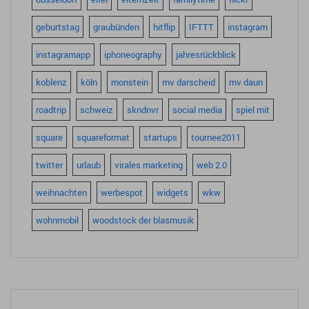
geburtstag
graubünden
hitflip
IFTTT
instagram
instagramapp
iphoneography
jahresrückblick
koblenz
köln
monstein
mv darscheid
mv daun
roadtrip
schweiz
skndnvr
social media
spiel mit
square
squareformat
startups
tournee2011
twitter
urlaub
virales marketing
web 2.0
weihnachten
werbespot
widgets
wkw
wohnmobil
woodstock der blasmusik