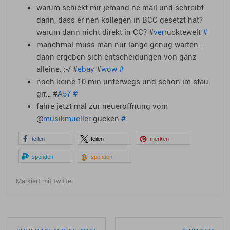
warum schickt mir jemand ne mail und schreibt
darin, dass er nen kollegen in BCC gesetzt hat?
warum dann nicht direkt in CC? #
verr
ücktewelt
#
manchmal muss man nur lange genug warten…
dann ergeben sich entscheidungen von ganz
alleine. :-/ #
ebay
#
wow
#
noch keine 10 min unterwegs und schon im stau.
grr… #
A57
#
fahre jetzt mal zur neueröffnung vom
@
musikmueller
gucken
#
teilen
teilen
merken
spenden
spenden
Markiert mit
twitter
Beitragsnavigation