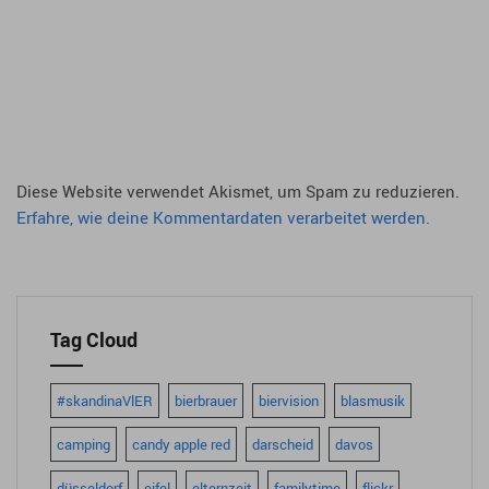
Diese Website verwendet Akismet, um Spam zu reduzieren.
Erfahre, wie deine Kommentardaten verarbeitet werden.
Tag Cloud
#skandinaVlER
bierbrauer
biervision
blasmusik
camping
candy apple red
darscheid
davos
düsseldorf
eifel
elternzeit
familytime
flickr