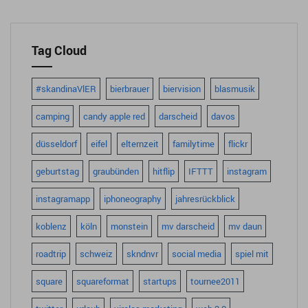
Tag Cloud
#skandinaVlER
bierbrauer
biervision
blasmusik
camping
candy apple red
darscheid
davos
düsseldorf
eifel
elternzeit
familytime
flickr
geburtstag
graubünden
hitflip
IFTTT
instagram
instagramapp
iphoneography
jahresrückblick
koblenz
köln
monstein
mv darscheid
mv daun
roadtrip
schweiz
skndnvr
social media
spiel mit
square
squareformat
startups
tournee2011