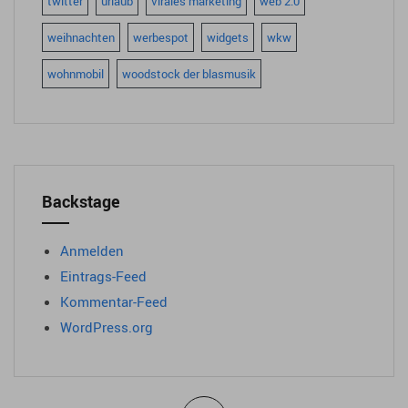
twitter
urlaub
virales marketing
web 2.0
weihnachten
werbespot
widgets
wkw
wohnmobil
woodstock der blasmusik
Backstage
Anmelden
Eintrags-Feed
Kommentar-Feed
WordPress.org