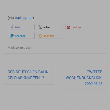
(via
bartl spielt
)
teilen
teilen
merken
spenden
spenden
Markiert mit
soci
Beitragsnavigation
DER DEUTSCHEN BAHN
TWITTER
GELD ABKNÜPFEN…?
WOCHENRÜCKBLICK,
2009-08-23