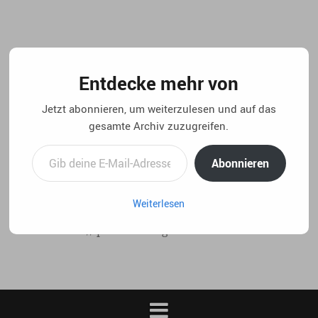
Springe
zum
Inhalt
Entdecke mehr von
Jetzt abonnieren, um weiterzulesen und auf das
gesamte Archiv zuzugreifen.
Gib deine E-Mail-Adresse ein ...
Abonnieren
Weiterlesen
..:: life 4.5 // privater blog von christian laux. ::..