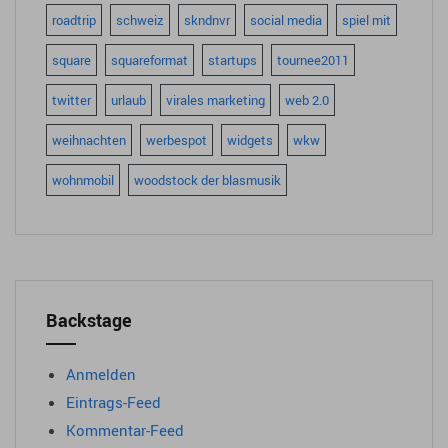
roadtrip
schweiz
skndnvr
social media
spiel mit
square
squareformat
startups
tournee2011
twitter
urlaub
virales marketing
web 2.0
weihnachten
werbespot
widgets
wkw
wohnmobil
woodstock der blasmusik
Backstage
Anmelden
Eintrags-Feed
Kommentar-Feed