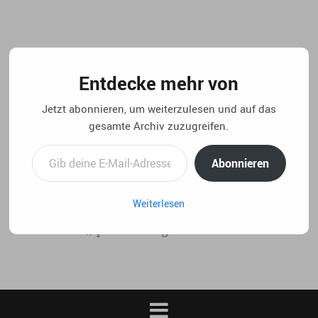
Springe
zum
Inhalt
Entdecke mehr von
Jetzt abonnieren, um weiterzulesen und auf das
gesamte Archiv zuzugreifen.
Gib deine E-Mail-Adresse ein ...
Abonnieren
Weiterlesen
..:: life 4.5 // privater blog von christian laux. ::..