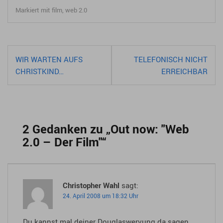
Markiert mit
film
,
web 2.0
Beitragsnavigation
WIR WARTEN AUFS
TELEFONISCH NICHT
CHRISTKIND…
ERREICHBAR
2 Gedanken zu „
Out now: "Web
2.0 – Der Film"
“
Christopher Wahl
sagt:
24. April 2008 um 18:32 Uhr
Du kannst mal deiner Douglaswervung da sagen,