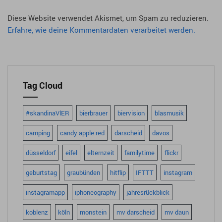
Diese Website verwendet Akismet, um Spam zu reduzieren.
Erfahre, wie deine Kommentardaten verarbeitet werden.
Tag Cloud
#skandinaVlER
bierbrauer
biervision
blasmusik
camping
candy apple red
darscheid
davos
düsseldorf
eifel
elternzeit
familytime
flickr
geburtstag
graubünden
hitflip
IFTTT
instagram
instagramapp
iphoneography
jahresrückblick
koblenz
köln
monstein
mv darscheid
mv daun