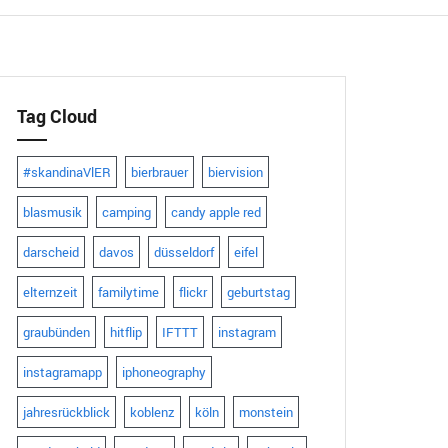
Tag Cloud
#skandinaVlER
bierbrauer
biervision
blasmusik
camping
candy apple red
darscheid
davos
düsseldorf
eifel
elternzeit
familytime
flickr
geburtstag
graubünden
hitflip
IFTTT
instagram
instagramapp
iphoneography
jahresrückblick
koblenz
köln
monstein