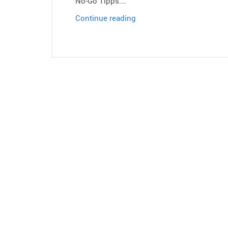
No-Go Tipps.…
Kesslers
Continue reading
Knigge