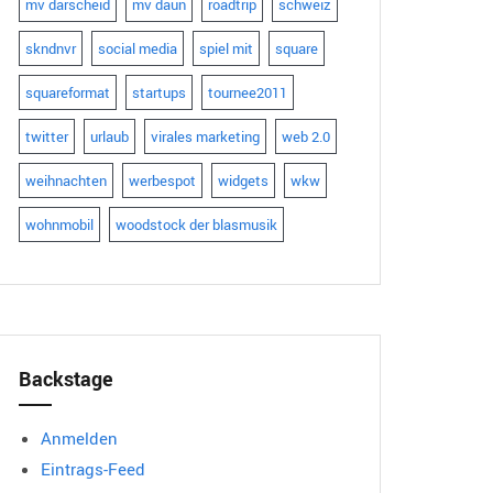
mv darscheid
mv daun
roadtrip
schweiz
skndnvr
social media
spiel mit
square
squareformat
startups
tournee2011
twitter
urlaub
virales marketing
web 2.0
weihnachten
werbespot
widgets
wkw
wohnmobil
woodstock der blasmusik
Backstage
Anmelden
Eintrags-Feed