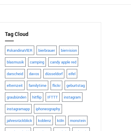
Tag Cloud
#skandinaVlER
bierbrauer
biervision
blasmusik
camping
candy apple red
darscheid
davos
düsseldorf
eifel
elternzeit
familytime
flickr
geburtstag
graubünden
hitflip
IFTTT
instagram
instagramapp
iphoneography
jahresrückblick
koblenz
köln
monstein