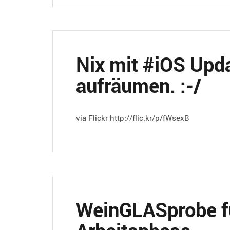
Nix mit #iOS Upda
aufräumen. :-/
via Flickr http://flic.kr/p/fWsexB
WeinGLASprobe f