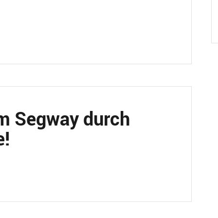
em Segway durch
e!