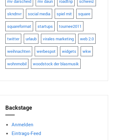
mv darscheid
mv daun
roadtrip
schweiz
skndnvr
social media
spiel mit
square
squareformat
startups
tournee2011
twitter
urlaub
virales marketing
web 2.0
weihnachten
werbespot
widgets
wkw
wohnmobil
woodstock der blasmusik
Backstage
Anmelden
Eintrags-Feed