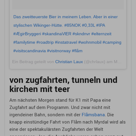
Das zweitteuerste Bier in meinem Leben. Aber in einer
stylischen Wikinger-Hütte. #85NOK #0,33L #IPA
#ÆgirBryggeri #skandinaVlER #skndnvr #elternzeit
#familytime #roadtrip #instatravel #wohnmobil #camping
#visitscandinavia #visitnorway #flåm
Ein Beitrag geteilt von
Christian Laux
(@chrlaux) am
Mai 28, 2018 um 2:02 PDT
von zugfahrten, tunneln und
kirchen mit teer
Am nächsten Morgen stand für K1 mit Papa eine
Zugfahrt auf dem Programm. Und zwar nicht mit
irgendeiner Bahn, sondern mit der
Flåmsbana
. Die
knapp einstündige Fahrt von Flåm nach Myrdal wird als
eine der spektakulärsten Zugfahrten der Welt