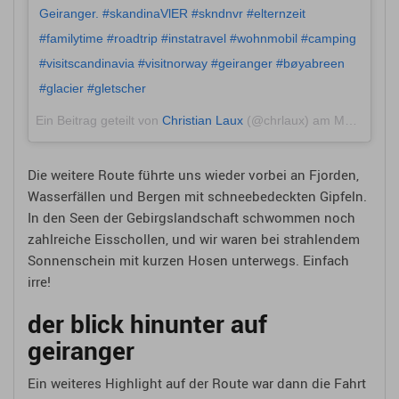
Geiranger. #skandinaVlER #skndnvr #elternzeit
#familytime #roadtrip #instatravel #wohnmobil #camping
#visitscandinavia #visitnorway #geiranger #bøyabreen
#glacier #gletscher
Ein Beitrag geteilt von
Christian Laux
(@chrlaux) am
Mai 30, 2018 um 2:28 PDT
Die weitere Route führte uns wieder vorbei an Fjorden,
Wasserfällen und Bergen mit schneebedeckten Gipfeln.
In den Seen der Gebirgslandschaft schwommen noch
zahlreiche Eisschollen, und wir waren bei strahlendem
Sonnenschein mit kurzen Hosen unterwegs. Einfach
irre!
der blick hinunter auf
geiranger
Ein weiteres Highlight auf der Route war dann die Fahrt