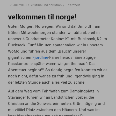
17. Juli 2018
kristina und christian
Elternzeit
velkommen til norge!
Guten Morgen, Norwegen. Wir sind da! Um 6 Uhr am
frühen Mittwochmorgen standen wir abfahrbereit in
unserer 4 Quadratmeter-Kabine: K1 mit Rucksack, K2 im
Rucksack. Fünf Minuten später saßen wir in unserem
WoMo und fuhren aus dem „Bauch“ unserer
gigantischen
Fjordline
-Fähre heraus. Eine zügige
Passkontrolle später waren wir „on the road“: Das
Abenteuer beginnt!!! So richtig begreifen konnten wir es
noch nicht, dafür war es zu früh und irgendwie ging in
der letzten Stunde auch alles viel zu schnell.
Auf dem Weg vom Fährhafen zum Campingplatz in
Stavanger fuhren wir an Landstrichen vorbei, die
Christian an die Schweiz erinnerten: Grün, hügelig und
mit viiiiiel Platz zwischen den Häusern. Und was ist
jetzt hier bitteschön typisch norwegisch!?