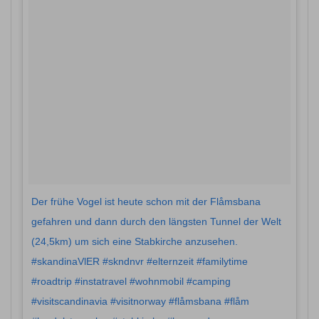
Der frühe Vogel ist heute schon mit der Flåmsbana
gefahren und dann durch den längsten Tunnel der Welt
(24,5km) um sich eine Stabkirche anzusehen.
#skandinaVlER #skndnvr #elternzeit #familytime
#roadtrip #instatravel #wohnmobil #camping
#visitscandinavia #visitnorway #flåmsbana #flåm