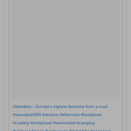
Dalsnibba – Europe‘s highest fjordview from a road.
#skandinaVlER #skndnvr #elternzeit #familytime
#roadtrip #instatravel #wohnmobil #camping
#visitscandinavia #visitnorway #dalsnibba #geiranger