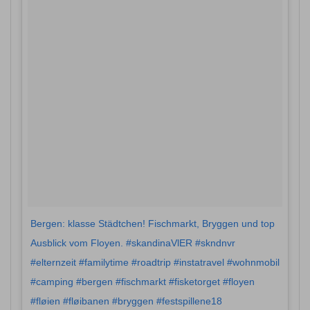
Bergen: klasse Städtchen! Fischmarkt, Bryggen und top
Ausblick vom Floyen. #skandinaVlER #skndnvr
#elternzeit #familytime #roadtrip #instatravel #wohnmobil
#camping #bergen #fischmarkt #fisketorget #floyen
#fløien #fløibanen #bryggen #festspillene18