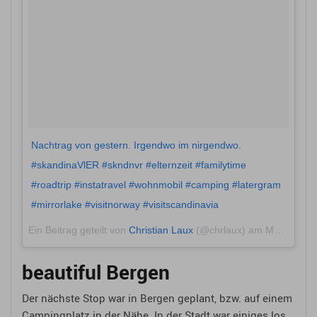
Nachtrag von gestern. Irgendwo im nirgendwo.
#skandinaVlER #skndnvr #elternzeit #familytime
#roadtrip #instatravel #wohnmobil #camping #latergram
#mirrorlake #visitnorway #visitscandinavia
Ein Beitrag geteilt von
Christian Laux
(@chrlaux) am
Mai 27, 2018 um 12:49 PDT
beautiful Bergen
Der nächste Stop war in Bergen geplant, bzw. auf einem
Campingplatz in der Nähe. In der Stadt war einiges los,