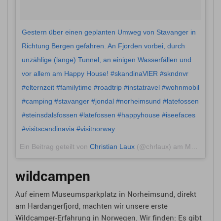
Gestern über einen geplanten Umweg von Stavanger in
Richtung Bergen gefahren. An Fjorden vorbei, durch
unzählige (lange) Tunnel, an einigen Wasserfällen und
vor allem am Happy House! #skandinaVlER #skndnvr
#elternzeit #familytime #roadtrip #instatravel #wohnmobil
#camping #stavanger #jondal #norheimsund #latefossen
#steinsdalsfossen #latefossen #happyhouse #iseefaces
#visitscandinavia #visitnorway
Ein Beitrag geteilt von
Christian Laux
(@chrlaux) am
Mai 26, 2018 um 2:48 PDT
wildcampen
Auf einem Museumsparkplatz in Norheimsund, direkt
am Hardangerfjord, machten wir unsere erste
Wildcamper-Erfahrung in Norwegen. Wir finden: Es gibt