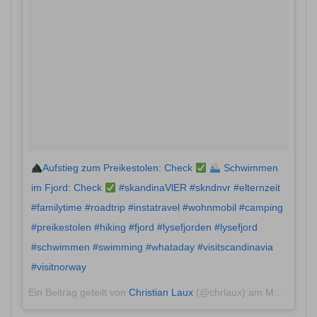
Aufstieg zum Preikestolen: Check
Schwimmen
im Fjord: Check
#skandinaVlER #skndnvr #elternzeit
#familytime #roadtrip #instatravel #wohnmobil #camping
#preikestolen #hiking #fjord #lysefjorden #lysefjord
#schwimmen #swimming #whataday #visitscandinavia
#visitnorway
Ein Beitrag geteilt von
Christian Laux
(@chrlaux) am
Mai 24, 2018 um 2:17 PDT