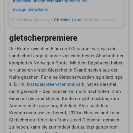
#lærdalstunnelen #stabkirche #borgund
#borgundstavkirke
Ein Beitrag geteilt von
Christian Laux
(@chrlaux) am
Mai 29, 2018 um 5:32 PDT
gletscherpremiere
Die Route zwischen Flåm und Geiranger war, was die
Landschaft angeht, unser vielleicht bester Abschnitt der
kompletten Norwegen-Route. Mit dem Bøyabreen haben
wir unseren ersten Gletscher in Skandinavien aus der
Nähe gesehen. Für eine Gletscherwanderung allerdings,
z. B. im
Jostedalsbreen-Nationalpark
, hat es diesmal
nicht gereicht – das müssen wir noch nachholen. Zum
Einen ist dies mit kleinen Kindern nicht machbar, zum
Anderen nicht ganz ungefährlich. Aber nachdem
Kristina nach wie vor bereut, 2010 in Neuseeland keine
Gletschertour über den Franz-Josef-Gletscher gemacht
zu haben, kann sie zumindest den zuletzt genannten