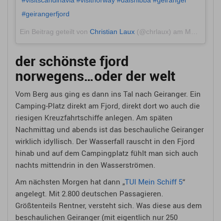
#geirangerfjord
Ein Beitrag geteilt von
Christian Laux
(@chrlaux) am
Mai 31, 2018 um 5:37 PDT
der schönste fjord
norwegens…oder der welt
Vom Berg aus ging es dann ins Tal nach Geiranger. Ein
Camping-Platz direkt am Fjord, direkt dort wo auch die
riesigen Kreuzfahrtschiffe anlegen. Am späten
Nachmittag und abends ist das beschauliche Geiranger
wirklich idyllisch. Der Wasserfall rauscht in den Fjord
hinab und auf dem Campingplatz fühlt man sich auch
nachts mittendrin in den Wasserströmen.
Am nächsten Morgen hat dann „
TUI Mein Schiff 5
“
angelegt. Mit 2.800 deutschen Passagieren.
Größtenteils Rentner, versteht sich. Was diese aus dem
beschaulichen Geiranger (mit eigentlich nur 250