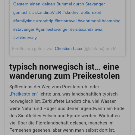
Gestern einen kleinen Bummel durch Stavanger
gemacht. #skandinaVlER #skndnvr #elternzeit
#familytime #roadtrip #instatravel #wohnmobil #camping
#stavanger #gamlestavanger #visitscandinavia
#visitnorway
Ein Beitrag geteilt von
Christian Laux
(@chrlaux) am
Mai 24, 2018 um 12:21 PDT
typisch norwegisch ist… eine
wanderung zum Preikestolen
Spätestens der Weg zum Priesterstuhl oder
„
Preikestolen
“ lehrte uns, was landschaftlich typisch
norwegisch ist: Zerklüftete Landstriche, viel Wasser,
weite Natur und Hügel, aus denen irgendwann am Ende
des Sichtfeldes Felsen und Fjorde werden. Wir hatten
viel über die Fjordlandschaft gelesen, manches im
Fernsehen gesehen, aber wenn man selbst dort ist,