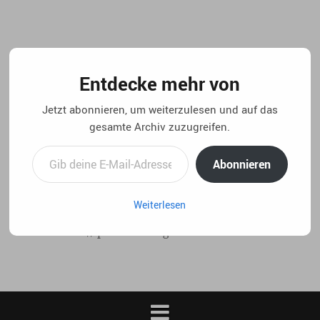
Springe
zum
Inhalt
Entdecke mehr von
Jetzt abonnieren, um weiterzulesen und auf das
gesamte Archiv zuzugreifen.
Gib deine E-Mail-Adresse ein ...
Abonnieren
Weiterlesen
..:: life 4.5 // privater blog von christian laux. ::..