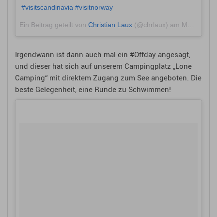
#visitscandinavia #visitnorway
Ein Beitrag geteilt von
Christian Laux
(@chrlaux) am
Mai 27, 2018 um 3:19 PDT
Irgendwann ist dann auch mal ein #Offday angesagt,
und dieser hat sich auf unserem Campingplatz „Lone
Camping“ mit direktem Zugang zum See angeboten. Die
beste Gelegenheit, eine Runde zu Schwimmen!