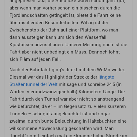
angepriesen. Joa, die Ausblicke waren schon ganz gut,
aber wenn man vorher schon ein bisschen durch die
Fjordlandschaften getingelt ist, bietet die Fahrt keine
überraschenden Besonderheiten. Witzig ist der
Zwischenstop der Bahn auf einer Plattform, wo man
dann aussteigen kann um sich den Wasserfall
Kjosfossen anzuschauen. Unserer Meinung nach ist die
Fahrt aber nicht unbedingt ein Muss. Dennoch lohnt
sich Flåm auf jeden Fall.
Nach der Bahnfahrt ging’s direkt mit dem WoMo weiter.
Diesmal war das Highlight der Strecke der
längste
Straßentunnel der Welt
mit sage und schreibe 24,5 (in
Worten: vierundzwanzigeinhalb) Kilometern Länge. Die
Fahrt durch den Tunnel war aber nicht so anstrengend
wie befürchtet, da er – im Gegensatz zu vielen kürzeren
Tunneln – sehr gut ausgeleuchtet ist und sogar
zweimal durch bunte Beleuchtung in Haltebuchten eine
willkommene Abwechslung geschaffen wird. Man
„taucht“ somit einfach mal eine knappe halbe Stunde im