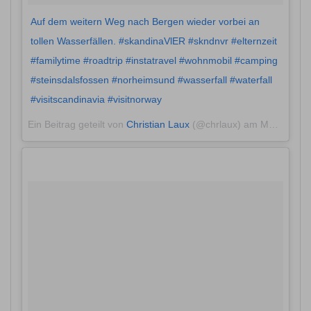
Auf dem weitern Weg nach Bergen wieder vorbei an
tollen Wasserfällen. #skandinaVlER #skndnvr #elternzeit
#familytime #roadtrip #instatravel #wohnmobil #camping
#steinsdalsfossen #norheimsund #wasserfall #waterfall
#visitscandinavia #visitnorway
Ein Beitrag geteilt von
Christian Laux
(@chrlaux) am
Mai 27, 2018 um 3:13 PDT