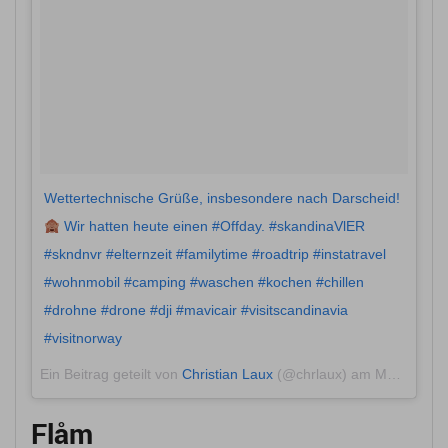
Wettertechnische Grüße, insbesondere nach Darscheid!
Wir hatten heute einen #Offday. #skandinaVlER
#skndnvr #elternzeit #familytime #roadtrip #instatravel
#wohnmobil #camping #waschen #kochen #chillen
#drohne #drone #dji #mavicair #visitscandinavia
#visitnorway
Ein Beitrag geteilt von
Christian Laux
(@chrlaux) am
Mai 27, 2018 um 11:11 PDT
Flåm