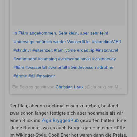
In Flåm angekommen. Sehr klein, aber sehr fein!
Unterwegs natürlich wieder Wasserfälle. #skandinaVlER
#skndnvr #elternzeit #familytime #roadtrip #instatravel
#wohnmobil #camping #visitscandinavia #visitnorway
#flåm #wasserfall #waterfall #tvindevossen #drohne
#drone #dji #mavicair
Ein Beitrag geteilt von
Christian Laux
(@chrlaux) am
Mai 28, 2018 um 1:57 PDT
Der Plan, abends nochmal essen zu gehen, bestand
zwar schon länger, festigte sich aber nochmals als wir
einen Blick ins
Ægir BryggeriPub
geworfen hatten. Eine
kleine Brauerei, wo es auch Burger gab – in einer Hütte
im Wikinger-Style. Cool! Eher hot waren dann die Preise.