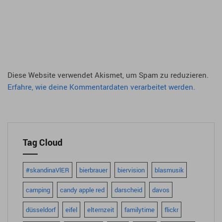
Diese Website verwendet Akismet, um Spam zu reduzieren.
Erfahre, wie deine Kommentardaten verarbeitet werden.
Tag Cloud
#skandinaVlER
bierbrauer
biervision
blasmusik
camping
candy apple red
darscheid
davos
düsseldorf
eifel
elternzeit
familytime
flickr