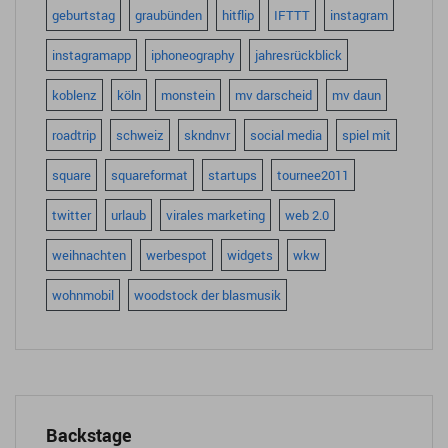
geburtstag
graubünden
hitflip
IFTTT
instagram
instagramapp
iphoneography
jahresrückblick
koblenz
köln
monstein
mv darscheid
mv daun
roadtrip
schweiz
skndnvr
social media
spiel mit
square
squareformat
startups
tournee2011
twitter
urlaub
virales marketing
web 2.0
weihnachten
werbespot
widgets
wkw
wohnmobil
woodstock der blasmusik
Backstage