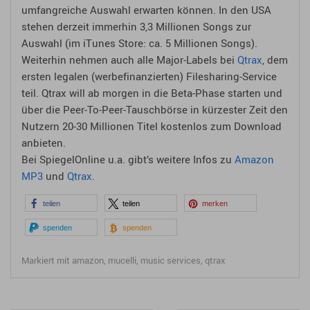
umfangreiche Auswahl erwarten können. In den USA
stehen derzeit immerhin 3,3 Millionen Songs zur
Auswahl (im iTunes Store: ca. 5 Millionen Songs).
Weiterhin nehmen auch alle Major-Labels bei
Qtrax
, dem
ersten legalen (werbefinanzierten) Filesharing-Service
teil. Qtrax will ab morgen in die Beta-Phase starten und
über die Peer-To-Peer-Tauschbörse in kürzester Zeit den
Nutzern 20-30 Millionen Titel kostenlos zum Download
anbieten.
Bei SpiegelOnline u.a. gibt’s weitere Infos zu
Amazon
MP3
und
Qtrax
.
teilen
teilen
merken
spenden
spenden
Markiert mit
amazon
,
mucelli
,
music services
,
qtrax