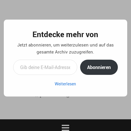
Springe
zum
Inhalt
Entdecke mehr von
Jetzt abonnieren, um weiterzulesen und auf das
gesamte Archiv zuzugreifen.
Gib deine E-Mail-Adresse ein ...
Abonnieren
Weiterlesen
..:: life 4.5 // privater blog von christian laux. ::..